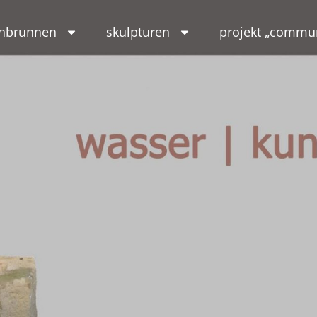
enbrunnen
skulpturen
projekt „commun
NNEN
nnen ~ Skulpturen